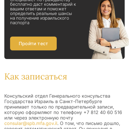
бесплатно даст комментарий к
вашим ответам и поможет
определить реальные шансы
на получение израильского
паспорта
Пройти тест
Как записаться
Консульский отдел Генерального консульства
Государства Израиль в Санкт-Петербурге
принимает только по предварительной записи,
которую оформляют по телефону +7 812 40 60 516
или через электронную почту
consular@spb.mfa.gov.il
. О том, что письмо дошло,
говорит автоматический ответ. Он приходит в