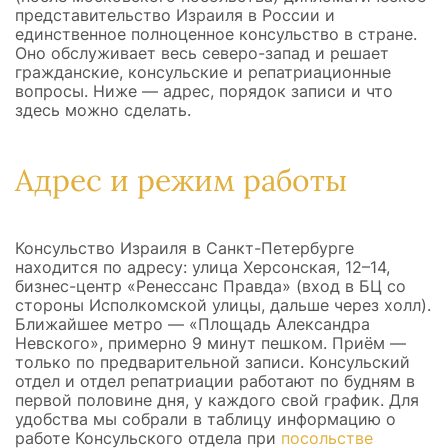
как проходит
консульская проверка
, мы
представительство Израиля в России и
подробнее рассказывали в отдельном
единственное полноценное консульство в стране.
материале. А если хотите пройти этот
Оно обслуживает весь северо-запад и решает
путь максимально спокойно, мы поможем
гражданские, консульские и репатриационные
записаться без очереди,
подготовим к
вопросы. Ниже — адрес, порядок записи и что
собеседованию и проконсультируем по
здесь можно сделать.
любым вопросам, связанным с
репатриацией.
Адрес и режим работы
Консульство Израиля в Санкт-Петербурге
находится по адресу: улица Херсонская, 12–14,
бизнес-центр «Ренессанс Правда» (вход в БЦ со
стороны Исполкомской улицы, дальше через холл).
Ближайшее метро — «Площадь Александра
Невского», примерно 9 минут пешком. Приём —
только по предварительной записи. Консульский
отдел и отдел репатриации работают по будням в
первой половине дня, у каждого свой график. Для
удобства мы собрали в таблицу информацию о
работе Консульского отдела при
посольстве