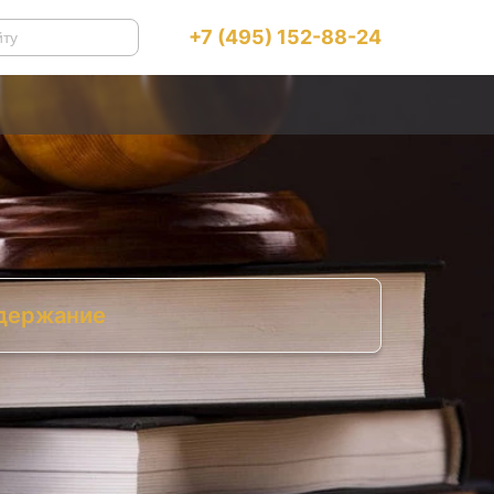
+7 (495) 152-88-24
держание
реимущества старого закона
Что изменилось
Как сейчас
Как получить Даркон, не проживая в
Израиле
Что это значит для вас
Могут ли отнять Даркон