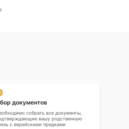
е
2
бор документов
еобходимо собрать все документы,
одтверждающие вашу родственную
вязь с еврейскими предками