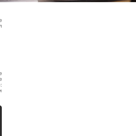
е
л
е
е
:
и