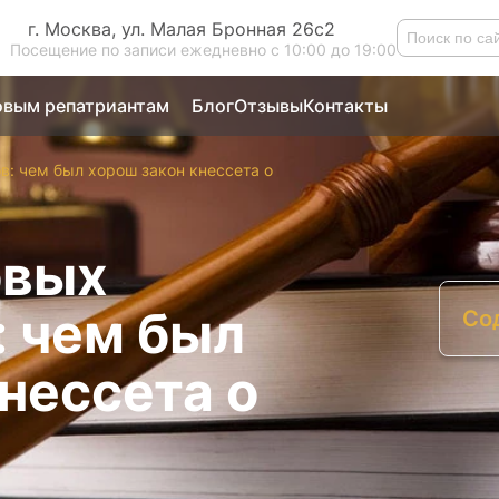
г. Москва, ул. Малая Бронная 26с2
Посещение по записи ежедневно с 10:00 до 19:00
вым репатриантам
Блог
Отзывы
Контакты
в: чем был хорош закон кнессета о
овых
: чем был
Со
П
нессета о