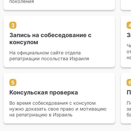
поколения
3
Запись на собеседование с
З
консулом
Ч
о
На официальном сайте отдела
н
репатриации посольства Израиля
5
Консульская проверка
П
Во время собеседования с консулом
П
нужно доказать свое право и мотивацию
з
на репатриацию в Израиль
б