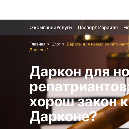
О компании
Услуги
Паспорт Израиля
Но
>
>
Главная
Блог
Даркон для новых репатрианто
Дарконе?
Даркон для н
репатриантов
хорош закон к
Дарконе?