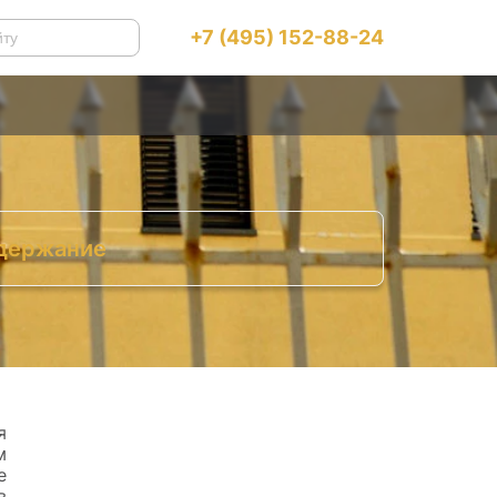
+7 (495) 152-88-24
держание
онсульские услуги
Отдел репатриации
Безвизовый въезд
я
м
е
в