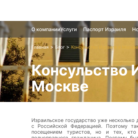
О компании
Услуги
Паспорт Израиля
Но
>
>
Главная
Блог
Консульство Израиля в Москве
Консульство 
Москве
Израильское государство уже несколько
с Российской Федерацией. Поэтому та
посещением туристов, но и тех, кто
полноправного гражданина. Поэтому бы