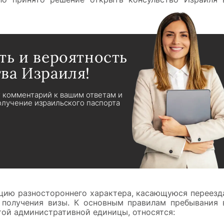
ть и вероятность
ва Израиля!
т комментарий к вашим ответам и
лучение израильского паспорта
цию разностороннего характера, касающуюся переезд
 получения визы. К основным правилам пребывания 
той административной единицы, относятся: