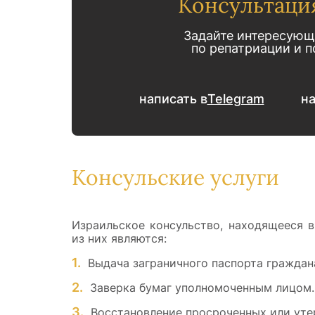
Консультаци
Задайте интересующ
по репатриации и 
написать в
Telegram
на
Консульские услуги
Израильское консульство, находящееся в
из них являются
:
Выдача заграничного паспорта граждан
Заверка бумаг уполномоченным лицом.
Восстановление просроченных или уте