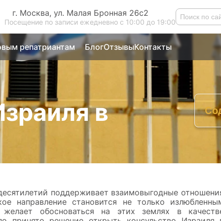
г. Москва, ул. Малая Бронная 26с2
Посещение по записи ежедневно с 10:00 до 19:00
вым репатриантам
Блог
Отзывы
Контакты
Израиля в
Со
К
 десятилетий поддерживает взаимовыгодные отношени
кое направление становится не только излюбленны
 желает обосноваться на этих землях в качеств
ло принято решение открыть консульство Израиля 