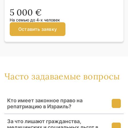
5 000 €
На семью до 4-х человек
Оставить заявку
Часто задаваемые вопросы
Кто имеет законное право на
репатриацию в Израиль?
Право на репатриацию по крови имеют
За что лишают гражданства,
евреи, дети и внуки евреев. На
медицинских и социальных льгот в
репатриацию через брак могут