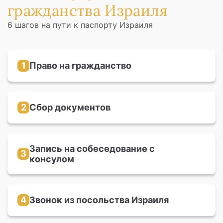
гражданства Израиля
6 шагов на пути к паспорту Израиля
1
Право на гражданство
Вы можете претендовать на гражданство,
если в вашей семье есть еврейские предки по
любой линии до 3-го поколения
2
Сбор документов
Необходимо собрать все документы,
подтверждающие вашу родственную связь с
еврейскими предками
Запись на собеседование с
3
консулом
На официальном сайте отдела репатриации
посольства Израиля
4
Звонок из посольства Израиля
Через 6-8 месяцев вам поступит звонок от
сотрудника посольства, который назначит