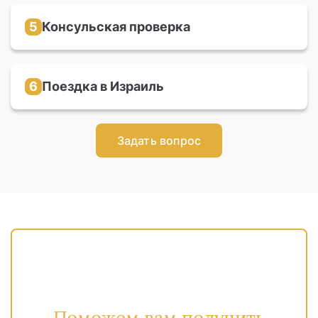
дату и время собеседования
5
Консульская проверка
Во время собеседования с консулом нужно
доказать свое право и мотивацию на
репатриацию в Израиль
6
Поездка в Израиль
Получить удостоверение личности и
заграничный паспорт, открыть счёт в банке и
прикрепиться к больничной кассе
Задать вопрос
Поможем вам получить