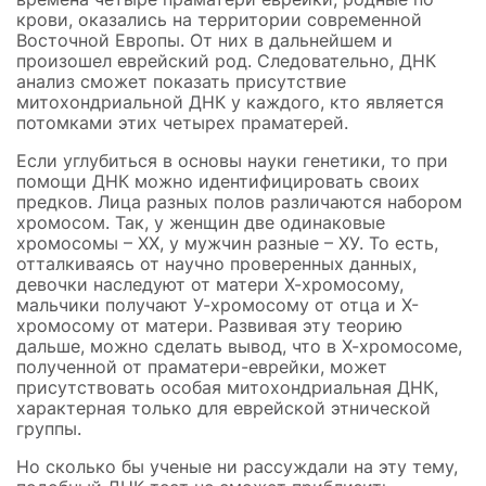
крови, оказались на территории современной
Восточной Европы. От них в дальнейшем и
произошел еврейский род. Следовательно, ДНК
анализ сможет показать присутствие
митохондриальной ДНК у каждого, кто является
потомками этих четырех праматерей.
Если углубиться в основы науки генетики, то при
помощи ДНК можно идентифицировать своих
предков. Лица разных полов различаются набором
хромосом. Так, у женщин две одинаковые
хромосомы – ХХ, у мужчин разные – ХУ. То есть,
отталкиваясь от научно проверенных данных,
девочки наследуют от матери Х-хромосому,
мальчики получают У-хромосому от отца и Х-
хромосому от матери. Развивая эту теорию
дальше, можно сделать вывод, что в Х-хромосоме,
полученной от праматери-еврейки, может
присутствовать особая митохондриальная ДНК,
характерная только для еврейской этнической
группы.
Но сколько бы ученые ни рассуждали на эту тему,