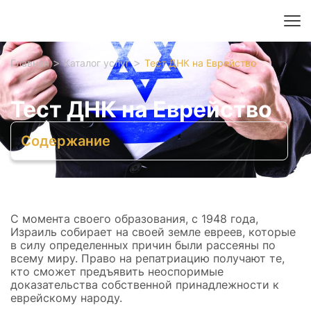
>
>
Главная
Каталог услуг
Тест ДНК на Еврейство
Гражданство Израиля
Тест ДНК на Еврейство
Репатриация в Израиль — услуги под ключ
Даркон
Поиск еврейских корней
Лессе-пассе
Регистрация банковского счета в Израиле
Сопровождение в Израиле
Теудат-Зеут
Оформление в больничной кассе
Подготовка к консульской проверке
Оформление корзины абсорбции
Содержание
Запись в консульство Израиля в Москве без очереди
Генетический тест на еврейство
По крови – анализ ДНК
Цены в Москве на ДНК тест на еврейство
Выявление митохондриальной ДНК
Является ли результат теста ДНК
С момента своего образования, с 1948 года,
доказательством?
Израиль собирает на своей земле евреев, которые
Что нужно для доказательства
в силу определенных причин были рассеяны по
еврейства?
всему миру. Право на репатриацию получают те,
кто сможет предъявить неоспоримые
доказательства собственной принадлежности к
еврейскому народу.