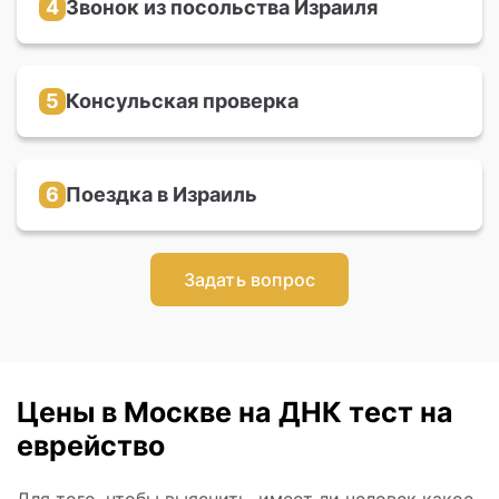
4
Звонок из посольства Израиля
Через 6-8 месяцев вам поступит звонок от
сотрудника посольства, который назначит
дату и время собеседования
5
Консульская проверка
Во время собеседования с консулом нужно
доказать свое право и мотивацию на
репатриацию в Израиль
6
Поездка в Израиль
Получить удостоверение личности и
заграничный паспорт, открыть счёт в банке и
прикрепиться к больничной кассе
Задать вопрос
Цены в Москве на ДНК тест на
еврейство