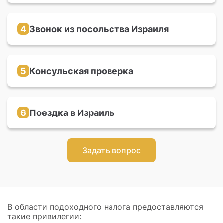
посольства Израиля
4
Звонок из посольства Израиля
Через 6-8 месяцев вам поступит звонок от
сотрудника посольства, который назначит
дату и время собеседования
5
Консульская проверка
Во время собеседования с консулом нужно
доказать свое право и мотивацию на
репатриацию в Израиль
6
Поездка в Израиль
Получить удостоверение личности и
заграничный паспорт, открыть счёт в банке и
прикрепиться к больничной кассе
Задать вопрос
В области подоходного налога предоставляются
такие привилегии: