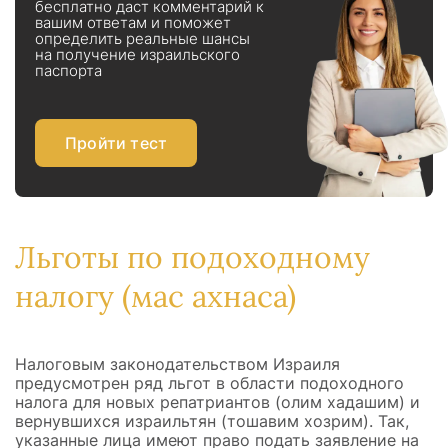
бесплатно даст комментарий к
вашим ответам и поможет
определить реальные шансы
на получение израильского
паспорта
Пройти тест
Льготы по подоходному
налогу (мас ахнаса)
Налоговым законодательством Израиля
предусмотрен ряд льгот в области подоходного
налога для новых репатриантов (олим хадашим) и
вернувшихся израильтян (тошавим хозрим). Так,
указанные лица имеют право подать заявление на