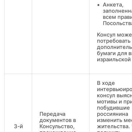
Анкета,
заполненн
всем прав
Посольств
Консул може
потребовать
дополнител
бумаги для 
израильской
В ходе
интервьюиро
консул выяс
мотивы и пр
побудившие
Передача
россиянина
документов в
изменить ме
3-й
Консульство,
жительства.