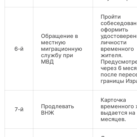
Пройти
собеседован
оформить
Обращение в
удостоверен
местную
личности
6-й
миграционную
временного
службу при
жителя.
МВД
Предусмотр
через 6 мес
после перес
границы Изр
Карточка
Продлевать
временного 
7-й
ВНЖ
выдается на 
месяцев.