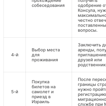
прохождение
получить
собеседования
одобрение о
Консула, ну
максимальн
честно отвеч
поставленн
вопросы.
Заключить д
Выбор места
аренды, пол
4-й
для
приглашение
проживания
друзей или
родственник
После перес
Покупка
границы стр
билетов на
нужно пройт
5-й
самолет и
регистрацию
приезд в
миграционн
Израиль
службе при