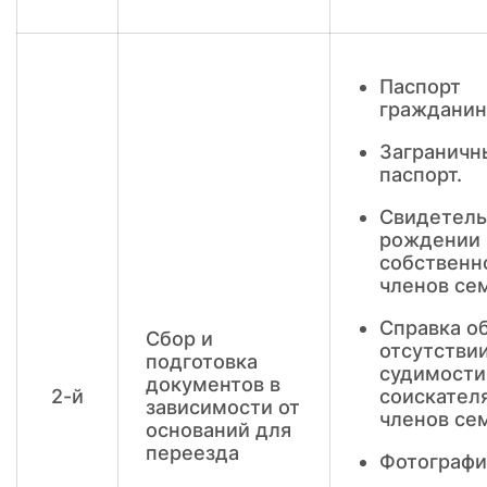
Паспорт
гражданин
Заграничн
паспорт.
Свидетель
рождении
собственн
членов се
Справка о
Сбор и
отсутстви
подготовка
судимости
документов в
2-й
соискател
зависимости от
членов се
оснований для
переезда
Фотографи