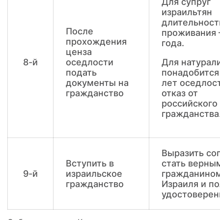
Для супруг
израильтян
длительност
После
проживания 
прохождения
года.
ценза
8-й
оседлости
Для натурал
подать
понадобится
документы на
лет оседлос
гражданство
отказ от
российского
гражданства
Выразить со
Вступить в
стать верны
9-й
израильское
гражданино
гражданство
Израиля и п
удостоверен