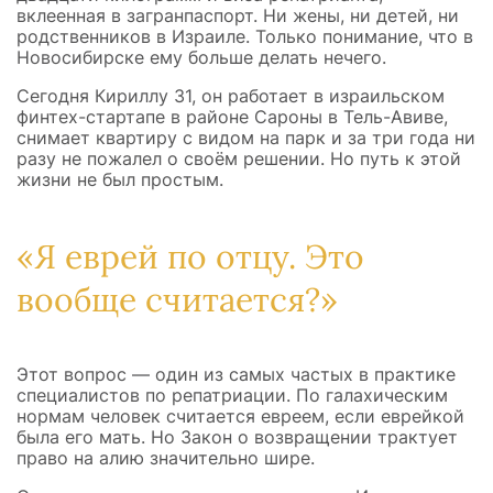
Аэропорт Бен-Гурион: один на один с
вклеенная в загранпаспорт. Ни жены, ни детей, ни
новой страной
родственников в Израиле. Только понимание, что в
Тель-Авив: квест по аренде жилья
Новосибирске ему больше делать нечего.
Финансовая арифметика первого года
Ульпан: пять месяцев, которые научили
Сегодня Кириллу 31, он работает в израильском
говорить
финтех-стартапе в районе Сароны в Тель-Авиве,
Работа в Израиле для репатрианта
снимает квартиру с видом на парк и за три года ни
Репатриация: нюансы, о которых не
разу не пожалел о своём решении. Но путь к этой
пишут
жизни не был простым.
Что делает одинокого репатрианта
неодиноким
Репатриация без розовых очков
«Я еврей по отцу. Это
Если вы рассматриваете репатриацию в
одиночку
вообще считается?»
Этот вопрос — один из самых частых в практике
специалистов по репатриации. По галахическим
нормам человек считается евреем, если еврейкой
была его мать. Но Закон о возвращении трактует
право на алию значительно шире.