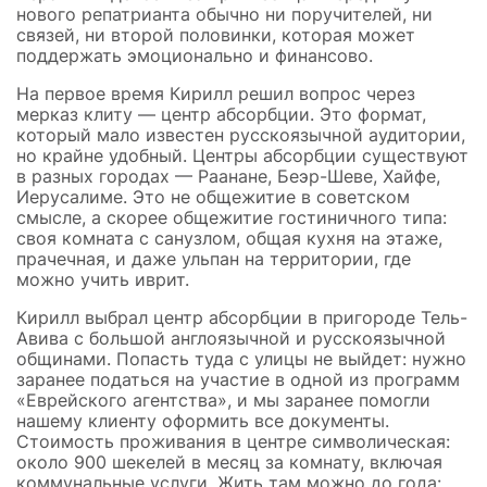
нового репатрианта обычно ни поручителей, ни
связей, ни второй половинки, которая может
поддержать эмоционально и финансово.
На первое время Кирилл решил вопрос через
мерказ клиту — центр абсорбции. Это формат,
который мало известен русскоязычной аудитории,
но крайне удобный. Центры абсорбции существуют
в разных городах — Раанане, Беэр-Шеве, Хайфе,
Иерусалиме. Это не общежитие в советском
смысле, а скорее общежитие гостиничного типа:
своя комната с санузлом, общая кухня на этаже,
прачечная, и даже ульпан на территории, где
можно учить иврит.
Кирилл выбрал центр абсорбции в пригороде Тель-
Авива с большой англоязычной и русскоязычной
общинами. Попасть туда с улицы не выйдет: нужно
заранее податься на участие в одной из программ
«Еврейского агентства», и мы заранее помогли
нашему клиенту оформить все документы.
Стоимость проживания в центре символическая:
около 900 шекелей в месяц за комнату, включая
коммунальные услуги. Жить там можно до года: