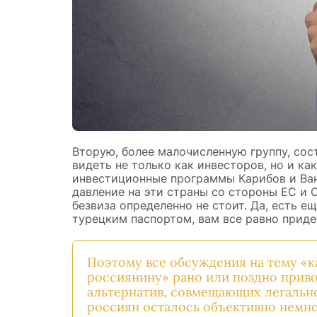
Вторую, более малочисленную группу, сос
видеть не только как инвесторов, но и ка
инвестиционные программы Карибов и Ван
давление на эти страны со стороны ЕС и 
безвиза определенно не стоит. Да, есть ещ
турецким паспортом, вам все равно придет
Поэтому все обсуждения на тему «к
россиянину» рано или поздно приво
альтернатив, совмещающих легальнос
россиян осталось объективно немно