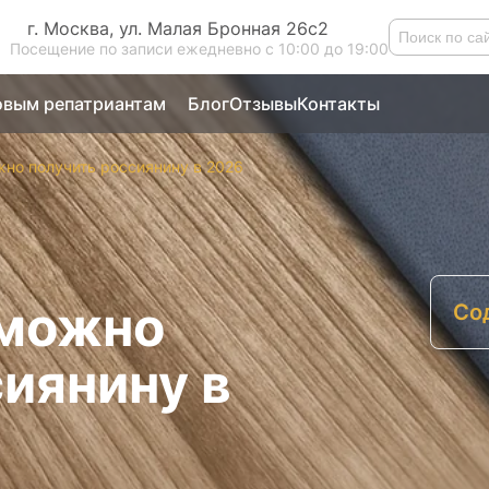
г. Москва, ул. Малая Бронная 26с2
Посещение по записи ежедневно с 10:00 до 19:00
вым репатриантам
Блог
Отзывы
Контакты
но получить россиянину в 2026
 можно
Со
З
иянину в