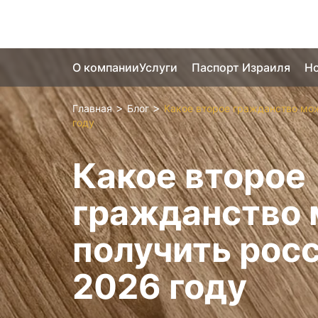
О компании
Услуги
Паспорт Израиля
Но
>
>
Главная
Блог
Какое второе гражданство мож
году
Какое второе
гражданство
получить росс
2026 году