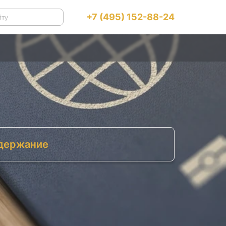
+7 (495) 152-88-24
держание
ачем россиянам второе гражданство
Израильское гражданство: доступная и
рабочая стратегия
Как получить израильский паспорт
Израильское гражданство: окно
возможностей