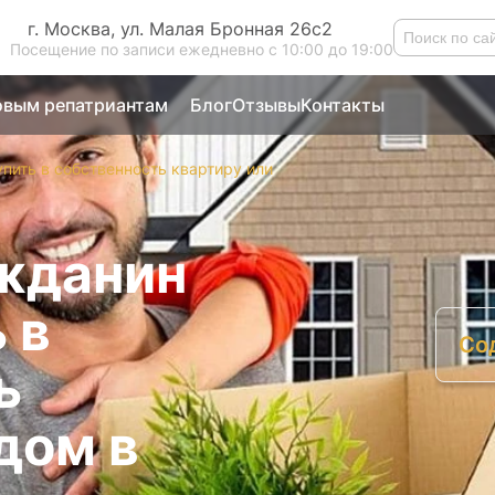
г. Москва, ул. Малая Бронная 26с2
Посещение по записи ежедневно с 10:00 до 19:00
вым репатриантам
Блог
Отзывы
Контакты
пить в собственность квартиру или
жданин
 в
Со
ь
М
к
дом в