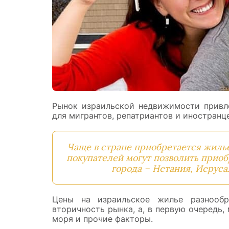
Рынок израильской недвижимости привле
для мигрантов, репатриантов и иностранце
Чаще в стране приобретается жилье
покупателей могут позволить прио
города – Нетания, Иеруса
Цены на израильское жилье разнообр
вторичность рынка, а, в первую очередь,
моря и прочие факторы.