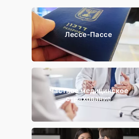
Лессе-Пассе
Частное медицинское
страхование