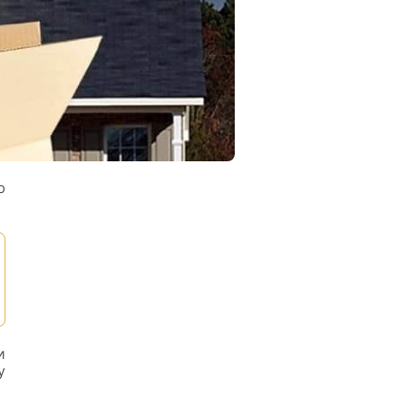
ю
и
у