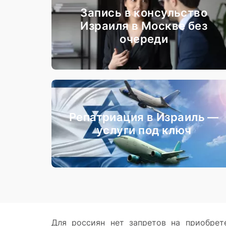
Запись в консульство
Израиля в Москве без
очереди
Репатриация в Израиль —
услуги под ключ
Для россиян нет запретов на приобрет