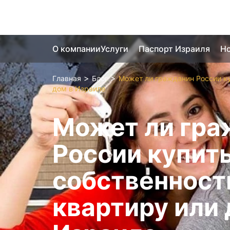
О компании
Услуги
Паспорт Израиля
Но
>
>
Главная
Блог
Может ли гражданин России ку
дом в Израиле
Может ли гра
России купить
собственност
квартиру или 