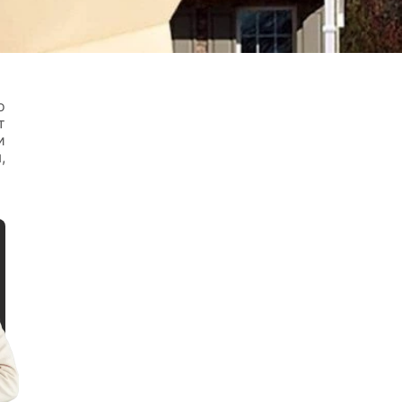
о
т
и
,