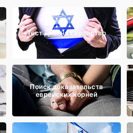
Тест ДНК на Еврейство
Поиск доказательств
еврейских корней