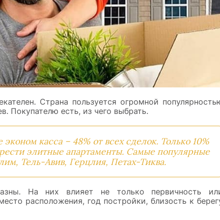
кателен. Страна пользуется огромной популярность
в. Покупателю есть, из чего выбрать.
 эконом касса – 48% от всех сделок. Только 10%
брести элитные апартаменты. Самые популярные
лим, Тель-Авив, Герцлия, Петах-Тиква.
азны. На них влияет не только первичность ил
 место расположения, год постройки, близость к берег