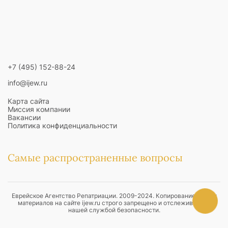
+7 (495) 152-88-24
info@ijew.ru
Карта сайта
Миссия компании
Вакансии
Политика конфиденциальности
Самые распространенные вопросы
Даркон
Лессе-Пассе
Как активировать теудат зеут
️Еврейское Агентство Репатриации. 2009-2024. Копирование любых
Тест ДНК на Еврейство
Как получить ПМЖ в Израиле
материалов на сайте ijew.ru строго запрещено и отслеживается
Получение гражданства Израиля
Медицинская страховка
нашей службой безопасности.
Как уехать жить в Израиль
Репатриация в Израиль
Больничные кассы
Как подтвердить еврейские корни
Поиск еврейских корней
Паспорт Израиля