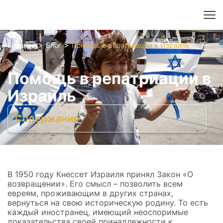
>
>
Главная
Блог
Помощь в репатриации в Израиль
Гражданство Израиля
Помощь в репатриации в
Репатриация в Израиль
Даркон
Поиск еврейских корней
Лессе-пассе
Регистрация банковского счета в Израиле
Сопровождение в Израиле
Теудат-Зеут
Оформление в больничной кассе
Израиль
Подготовка к консульской проверке
Оформление корзины абсорбции
Запись в консульство Израиля в Москве без очереди
Содержание
Поиск корней
Оформление гражданства
Получение Даркона
В 1950 году Кнессет Израиля принял Закон «О
возвращении». Его смысл – позволить всем
евреям, проживающим в других странах,
вернуться на свою историческую родину. То есть
каждый иностранец, имеющий неоспоримые
доказательства своей принадлежности к