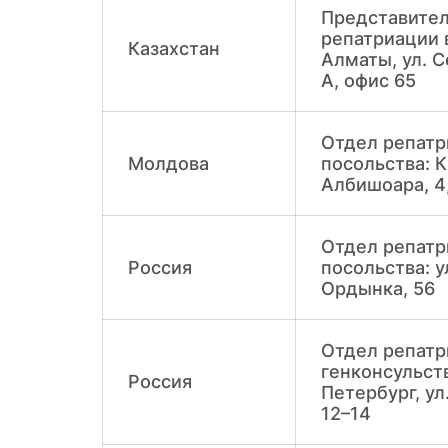
Представител
репатриации 
Казахстан
Алматы, ул. 
А, офис 65
Отдел репат
Молдова
посольства: К
Албишоара, 4
Отдел репат
Россия
посольства: у
Ордынка, 56
Отдел репат
генконсульств
Россия
Петербург, ул
12–14