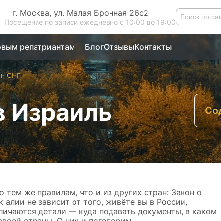
г. Москва, ул. Малая Бронная 26с2
Посещение по записи ежедневно с 10:00 до 19:00
вым репатриантам
Блог
Отзывы
Контакты
ан СНГ
в Израиль
Со
К
 тем же правилам, что и из других стран: Закон о
 алии не зависит от того, живёте вы в России,
тличаются детали — куда подавать документы, в каком
своей страны. О них и поговорим.