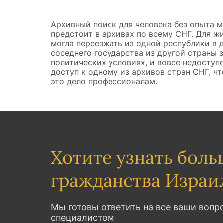
Архивный поиск для человека без опыта м
предстоит в архивах по всему СНГ. Для ж
могла переезжать из одной республики в 
соседнего государства из другой страны 
политических условиях, и вовсе недоступе
доступ к одному из архивов стран СНГ, ч
это дело профессионалам.
Хотите узнать боль
гражданства Израи
Мы готовы ответить на все ваши вопр
специалистом