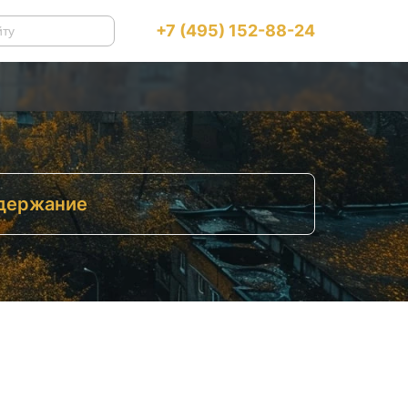
+7 (495) 152-88-24
держание
ак проходит процедура
Сложность с архивами
Дипломатические представительства
Израиля в СНГ и странах бывшего СССР
Особенности подачи по странам
Второе гражданство: проверьте своё
законодательство
Чем отличается репатриация из ЕС и
США