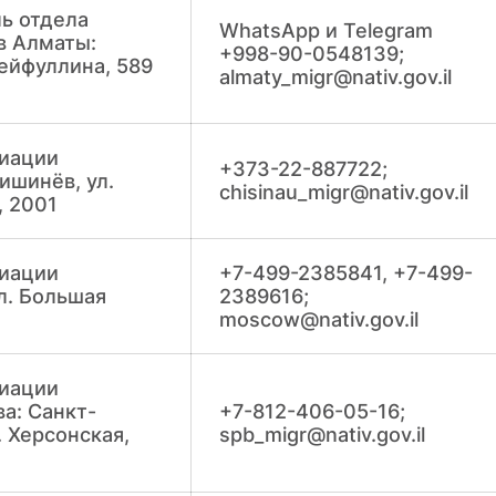
ь отдела
WhatsApp и Telegram
в Алматы:
+998-90-0548139;
Сейфуллина, 589
almaty_migr@nativ.gov.il
риации
+373-22-887722;
ишинёв, ул.
chisinau_migr@nativ.gov.il
, 2001
риации
+7-499-2385841, +7-499-
л. Большая
2389616;
moscow@nativ.gov.il
риации
а: Санкт-
+7-812-406-05-16;
. Херсонская,
spb_migr@nativ.gov.il