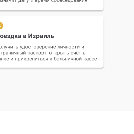
азначит дату и время собеседования
6
оездка в Израиль
олучить удостоверение личности и
аграничный паспорт, открыть счёт в
анке и прикрепиться к больничной кассе