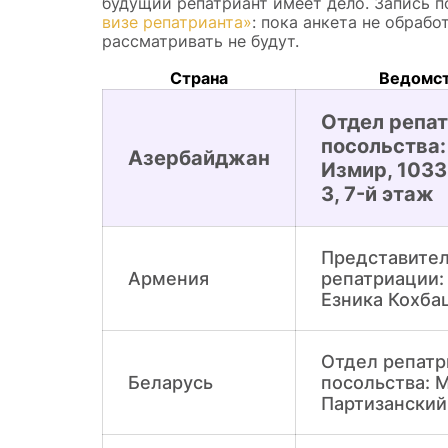
будущий репатриант имеет дело. Запись п
визе репатрианта»
: пока анкета не обрабо
рассматривать не будут.
Страна
Ведомст
Отдел репа
посольства: 
Азербайджан
Измир, 1033
3, 7-й этаж
Представител
Армения
репатриации: 
Езника Кохба
Отдел репат
Беларусь
посольства: 
Партизанский