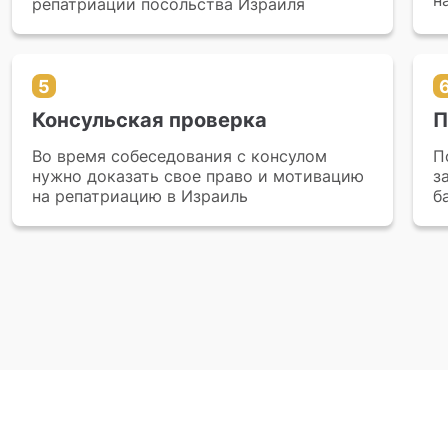
н
репатриации посольства Израиля
5
Консульская проверка
П
Во время собеседования с консулом
П
нужно доказать свое право и мотивацию
з
на репатриацию в Израиль
б