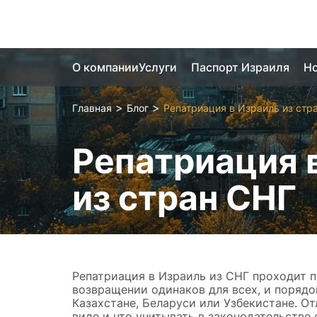
О компании
Услуги
Паспорт Израиля
Но
>
>
Главная
Блог
Репатриация в Израиль из стр
Репатриация 
из стран СНГ
Репатриация в Израиль из СНГ проходит по
возвращении одинаков для всех, и порядок
Казахстане, Беларуси или Узбекистане. О
виде и что учитывать в законодательстве 