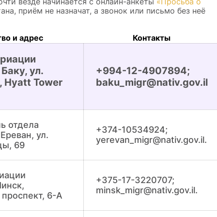
очти везде начинается с онлайн-анкеты
«Просьба о
тана, приём не назначат, а звонок или письмо без неё
во и адрес
Контакты
триации
Баку, ул.
+994-12-4907894;
, Hyatt Tower
baku_migr@nativ.gov.il
ь отдела
+374-10534924;
Ереван, ул.
yerevan_migr@nativ.gov.il.
цы, 69
риации
+375-17-3220707;
Минск,
minsk_migr@nativ.gov.il.
 проспект, 6-А