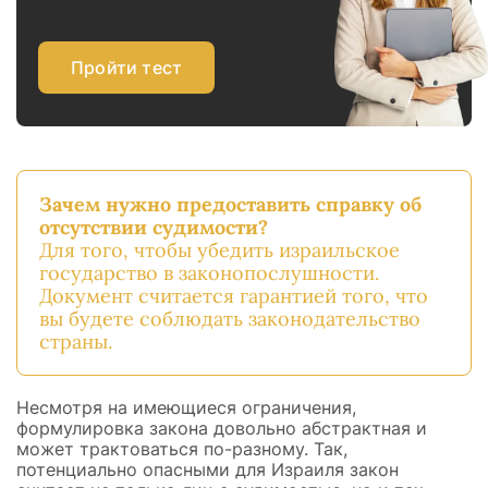
Пройти тест
Зачем нужно предоставить справку об
отсутствии судимости?
Для того, чтобы убедить израильское
государство в законопослушности.
Документ считается гарантией того, что
вы будете соблюдать законодательство
страны.
Несмотря на имеющиеся ограничения,
формулировка закона довольно абстрактная и
может трактоваться по-разному. Так,
потенциально опасными для Израиля закон