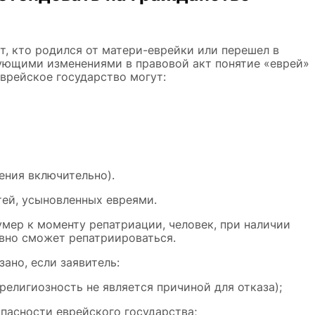
тот, кто родился от матери-еврейки или перешел в
дующими изменениями в правовой акт понятие «еврей»
врейское государство могут:
ения включительно).
тей, усыновленных евреями.
умер к моменту репатриации, человек, при наличии
авно сможет репатриироваться.
ано, если заявитель:
религиозность не является причиной для отказа);
пасности еврейского государства;