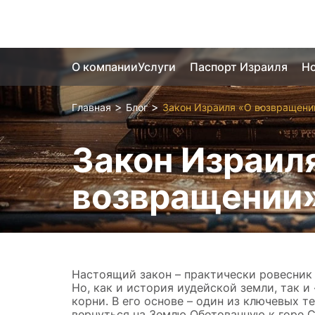
О компании
Услуги
Паспорт Израиля
Но
>
>
Главная
Блог
Закон Израиля «О возвращени
Закон Израил
возвращении
Настоящий закон – практически ровесник 
Но, как и история иудейской земли, так 
корни. В его основе – один из ключевых т
вернуться на Землю Обетованную к горе 