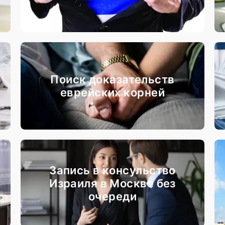
Поиск доказательств
еврейских корней
Запись в консульство
Израиля в Москве без
очереди