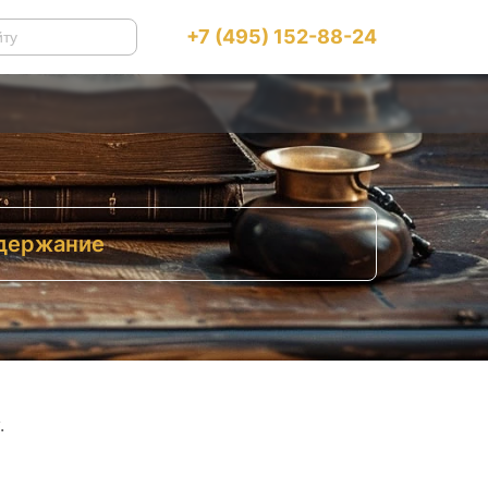
+7 (495) 152-88-24
держание
сновные положения «Закона о
озвращении»
Статья № 1 – право евреев на
репатриацию
Статья № 2 – иммиграционная виза
Статья № 3 – иммиграция
Статья № 4 – кто может претендовать
на гражданство Израиля
.
Поправки в «Закон о возвращении»
Особенности правоприменительной
практики