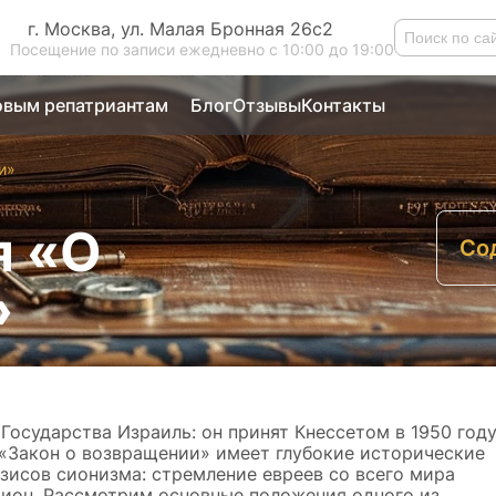
г. Москва, ул. Малая Бронная 26с2
Посещение по записи ежедневно с 10:00 до 19:00
вым репатриантам
Блог
Отзывы
Контакты
и»
я «О
Со
О
»
в
Государства Израиль: он принят Кнессетом в 1950 году
и «Закон о возвращении» имеет глубокие исторические
езисов сионизма: стремление евреев со всего мира
Сион. Рассмотрим основные положения одного из