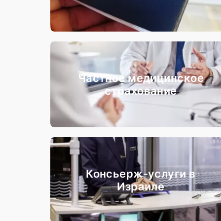
Частное медицинское
страхование
Консьерж-услуги в
Израиле