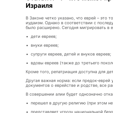
Израиля
В Законе четко указано, что еврей – это 
иудаизм. Однако в соответствии с после
было расширено. Сегодня мигрировать в е
дети евреев;
внуки евреев;
супруги евреев, детей и внуков евреев;
вдовы евреев (также до третьего покол
Кроме того, репатриация доступна для де
Другая важная норма: если предок-еврей 
документов о еврействе и родстве, все р
В совершении алии будет однозначно отказ
перешел в другую религию (при этом не
представляет угрозу национальной безо