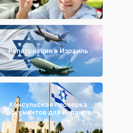
Репатриация в Израиль
Консульская проверка
документов для Израиля