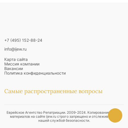
+7 (495) 152-88-24
info@ijew.ru
Карта сайта
Миссия компании
Вакансии
Политика конфиденциальности
Самые распространенные вопросы
Даркон
Лессе-Пассе
Как активировать теудат зеут
️Еврейское Агентство Репатриации. 2009-2024. Копирование любых
Тест ДНК на Еврейство
Как получить ПМЖ в Израиле
материалов на сайте ijew.ru строго запрещено и отслеживается
Получение гражданства Израиля
Медицинская страховка
нашей службой безопасности.
Как уехать жить в Израиль
Репатриация в Израиль
Больничные кассы
Как подтвердить еврейские корни